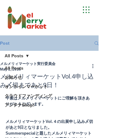
Post
All Posts
メルメリィマーケット実行委員会
All Posts
May 2, 2016
メルメリィマーケットVol.4申し込
お知らせ
み〆切まであと9日！
オンラインマーケット
クラウドファンディング
平素はメルメリィマーケットにご理解を頂きあ
りがとうございます。
アンテナShop!
メルメリィマーケットVol.４の出展申し込み〆切
があと9日となりました。
Summerspecialと題したメルメリィマーケット