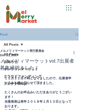
Post
All Posts
メルメリィマーケット実行委員会
All Posts
Dec 21, 2017
メルメリィマーケットvol.7出展者
お知らせ
募集締切ました！
オンラインマーケット
クラウドファンディング
１２月２１日０時となりましたので、出展者申
し込みを締め切らせて頂きました。
アンテナShop!
たくさんのお申込みいただきありがとうござい
ます！
当落発表は来年２０１８年１月１０日となって
おります。