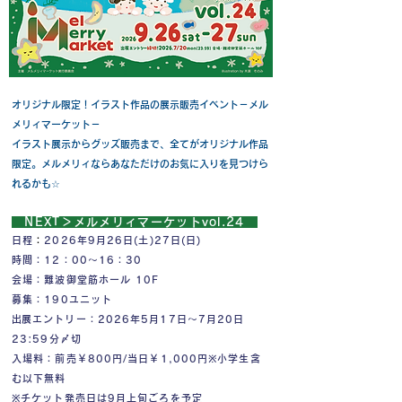
オリジナル限定！イラスト作品の展示販売イベント－メル
メリィマーケット－
イラスト展示からグッズ販売まで、全てがオリジナル作品
限定。メルメリィならあなただけのお気に入りを見つけら
れるかも☆
​NEXT＞メルメリィマーケットvol.24
日程
：
​2026年9月26日(土)27日(日)
時間：12：00～16：30
会場：難波御堂筋ホール 10F
募集：190ユニット
​出展エントリー：2026年5月17日～7月20日
23:59分〆切
​入場料：前売￥800円/当日￥1,000円※小学生含
む以下無料
​※チケット発売日は9月上旬ごろを予定