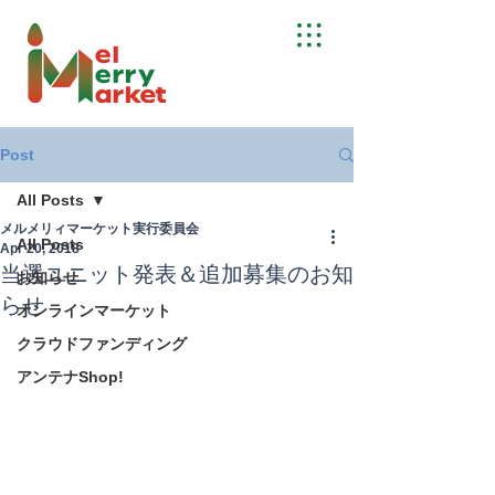
Post
All Posts
メルメリィマーケット実行委員会
All Posts
Apr 20, 2018
当選ユニット発表＆追加募集のお知
お知らせ
らせ
オンラインマーケット
クラウドファンディング
アンテナShop!