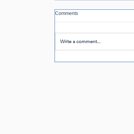
Comments
Write a comment...
メルメリィマーケットvol.24
メインビジュアル解禁！
■