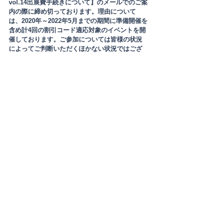
vol.14出展費手続きについて】のメールでのご案
内の際に締め切っております。理由について
は、2020年～2022年5月までの期間に準備開催を
含め計4回の割引コード適応対象のイベントを開
催しております。ご参加については皆様の状況
によってご判断いただくほかない状況ではござ
いました。従来であれば出展費で諸経費を賄っ
ておりましたが、赤字になる回もあり入場料や
運営費で補填することもございました。それに
伴いお預かりしていた当該回のユニット参加費
の一部をもって、イベント会場費や事務費用、
諸経費へ赤字分の補填や、継続的に発生する運
営費(人件費やサイト維持費など)にこれを充てる
以外の方法がない状態です。行政支援の利用、
経費の削減の実施など、様々な施策検討を進め
ましたが、大変厳しいという結論に至りまし
た。何卒ご理解頂きますようお願い申し上げま
す。
オンラインマーケット