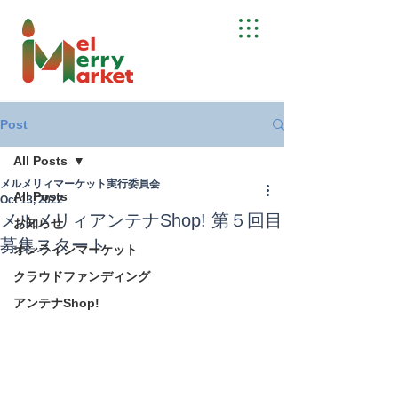
Post
All Posts
メルメリィマーケット実行委員会
All Posts
Oct 13, 2022
メルメリィアンテナShop! 第５回目
お知らせ
募集スタート
オンラインマーケット
クラウドファンディング
アンテナShop!