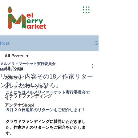
Post
All Posts
メルメリィマーケット実行委員会
All Posts
May 18, 2020
リターン内容その18／作家リター
お知らせ
ン枠「かわいちひろ」
オンラインマーケット
こんにちはメルメリィマーケット実行委員会で
クラウドファンディング
す。
アンテナShop!
５月２０日追加のリターンをご紹介します！
クラウドファンディングに賛同いただきまし
た、作家さんのリターンをご紹介をいたしま
す。