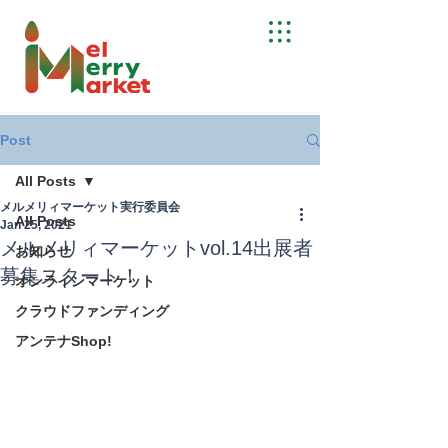
Post
All Posts
メルメリィマーケット実行委員会
All Posts
Jan 25, 2021
メルメリィマーケットvol.14出展者
お知らせ
募集スタート！
オンラインマーケット
クラウドファンディング
アンテナShop!