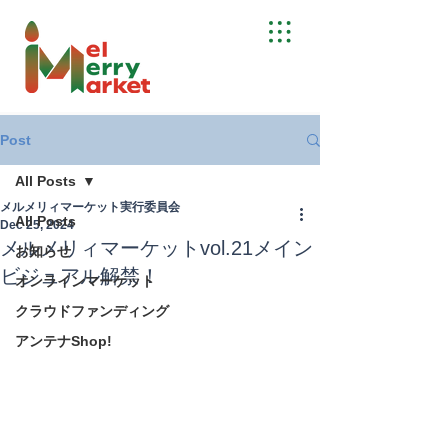
Post
All Posts
メルメリィマーケット実行委員会
All Posts
Dec 25, 2024
メルメリィマーケットvol.21メイン
お知らせ
ビジュアル解禁！
オンラインマーケット
クラウドファンディング
アンテナShop!