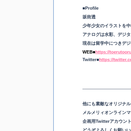
■Profile 
坂街透
少年少女のイラストを中
アナログは水彩、デジタ
現在は留学中につきデジ
WEB■
https://toerutoor
Twitter■
https://twitter
他にも素敵なオリジナル
メルメリィオンラインマー
企画用Twitterアカウ
どうぞよろしくお願いい