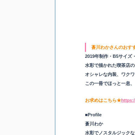
蒼川わか
さんのおす
2019年制作・B5サイ
水彩で描かれた喫茶店の
オシャレな内装、ワクワ
この一冊でほっと一息、
お求めはこちら★
https:
■Profile
蒼川わか
水彩でノスタルジックな