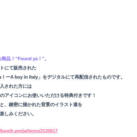
品！“Found ya！”。
トにて販売された
a！ーA boy in Italy」をデジタルにて再配信されたものです。
入された方には
等のアイコンにお使いいただける特典付きです！
と、緻密に描かれた背景のイラスト達を
楽しみください。
//booth.pm/ja/items/2120617