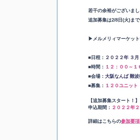
若干の余裕がございまし
追加募集は2/8日(火)
▶メルメリィマーケットvo
■日程：
２０２２年 ３月
■時間：
１２：００～１
■会場：
大阪なんば 難波
■募集：
１２０ユニット
【追加募集スタート！】
申込期間：
２０２２年２
詳細はこちらの
参加要項