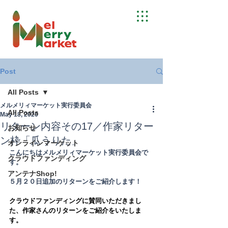
Post
All Posts
メルメリィマーケット実行委員会
All Posts
May 18, 2020
リターン内容その17／作家リター
お知らせ
ン枠「瓜うりた」
オンラインマーケット
こんにちはメルメリィマーケット実行委員会で
クラウドファンディング
す。
アンテナShop!
５月２０日追加のリターンをご紹介します！
クラウドファンディングに賛同いただきまし
た、作家さんのリターンをご紹介をいたしま
す。