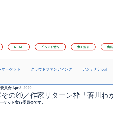
NEWS
イベント情報
参加要項
出展
ンマーケット
クラウドファンディング
アンテナShop!
行委員会
Apr 8, 2020
容その④／作家リターン枠「蒼川わ
ーケット実行委員会です。