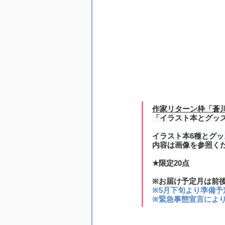
作家リターン枠「蒼
「イラスト本とグッ
イラスト本6種とグッ
内容は画像を参照く
★限定20点
※お届け予定月は前
※5月下旬より準備予
※緊急事態宣言によ